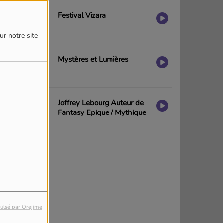
Festival Vizara
ur notre site
Mystères et Lumières
Joffrey Lebourg Auteur de
Fantasy Epique / Mythique
ulsé par Orejime