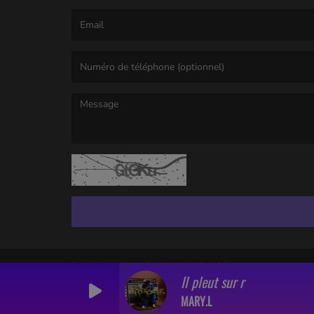
(Le nom est obligatoire. )
(L’email est obligatoire. )
(Le message est obligatoire. )
Tous droits réservés Radio Vallée Vézère
Il pleut sur r
MARY.L