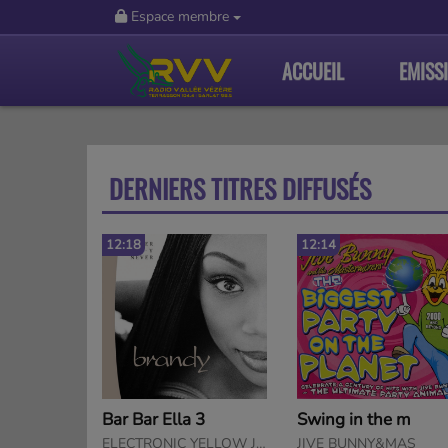
Espace membre
ACCUEIL
EMISS
DERNIERS TITRES DIFFUSÉS
12:14
12:10
 3
Swing in the m
ELECTRONIC YELLOW JAMMER
JIVE BUNNY&MAS
MARIE POULAIN