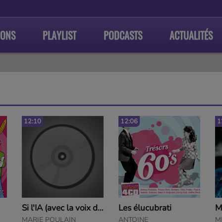
IONS
PLAYLIST
PODCASTS
ACTUALITÉS
12:06
12:04
0
Si l'IA (avec la voix de Barbara reconstituée en IA
Les élucubrati
Mister J.B
ANTOINE
MITCHELL EDDY