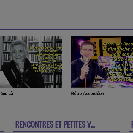
ccordéon
Positiv'Ondes
RENCONTRES ET PETITES VADROUILLES
S
PLUS