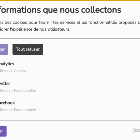
formations que nous collectons
Pompadour
s des cookies pour fournir les services et les fonctionnalités proposés s
orer l'expérience de nos utilisateurs.
MAURICE MONCOZET
TROUBADOUR
ter
Tout refuser
nalytics
Treignac
ilisation: Analyse
witter
ilisation: Fonctionnalité
COMMUNIQUÉS
S
PLUS
acebook
ilisation: Fonctionnalité
Prop
er