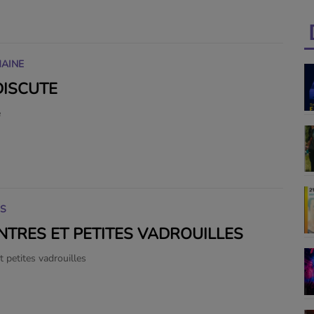
MAINE
DISCUTE
e
IS
TRES ET PETITES VADROUILLES
 petites vadrouilles