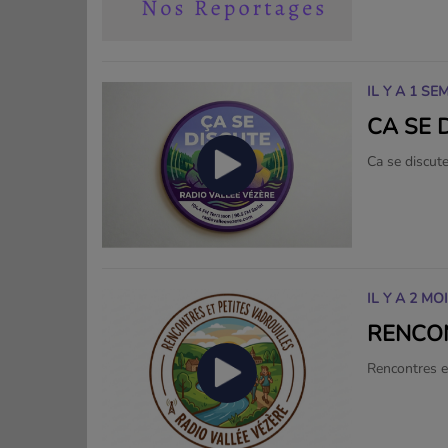
IL Y A 1 SE
CA SE 
Ca se discut
IL Y A 2 MO
RENCON
Rencontres et