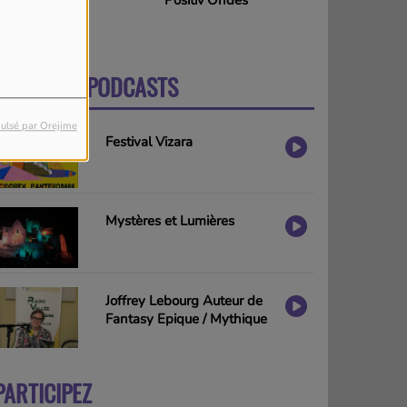
DERNIERS PODCASTS
PLUS
ulsé par Orejime
Festival Vizara
Mystères et Lumières
Joffrey Lebourg Auteur de
Fantasy Epique / Mythique
PARTICIPEZ
PLUS