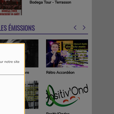
Bodega Tour - Terrasson
LES ÉMISSIONS
ur notre site
e l'ombre
Rétro Accordéon
Chansomania
s Là
Positiv'Ondes
HIP HOP Vallée Vé