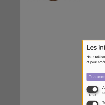
Les in
Nous utilison
et pour améli
Tout accep
A
Ut
Activé
T