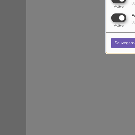
Ut
Activé
F
Ut
Activé
Sauvegard