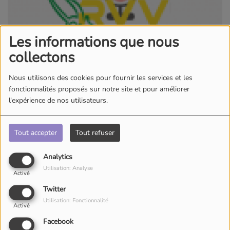
Les informations que nous
collectons
Nous utilisons des cookies pour fournir les services et les
fonctionnalités proposés sur notre site et pour améliorer
l'expérience de nos utilisateurs.
Tout accepter
Tout refuser
DU LUNDI AU VENDREDI, DE 00:00 À 00:00
Analytics
Utilisation: Analyse
Au Cœur de l'Action : Nos Reportages
Activé
Twitter
Retrouvez ici toute la diversité de nos contenus, du
Utilisation: Fonctionnalité
Activé
terrain au studio. Suivez nos équipes lors de leurs
Facebook
déplacements extérieurs
(marchés locaux, vernissages en