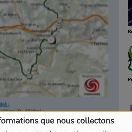
Les voix de l'ombre
R
Ces années Là
P
formations que nous collectons