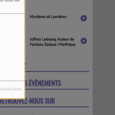
ur notre site
Mystères et Lumières
Joffrey Lebourg Auteur de
Fantasy Epique / Mythique
PARTICIPEZ
PLUS
PROCHAINS ÉVÈNEMENTS
PLUS
ulsé par Orejime
RETROUVEZ-NOUS SUR