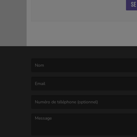
SE
(Le nom est obligatoire. )
(L’email est obligatoire. )