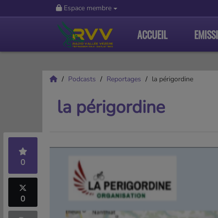
Espace membre
ACCUEIL
EMISS
Podcasts
Reportages
la périgordine
la périgordine
0
0