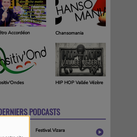
étro Accordéon
Chansomania
ositiv'Ondes
HIP HOP Vallée Vézère
DERNIERS PODCASTS
PLUS
Festival Vizara