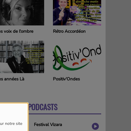
étro Accordéon
Chansomania
ositiv'Ondes
HIP HOP Vallée Vézère
DERNIERS PODCASTS
PLUS
ur notre site
Festival Vizara