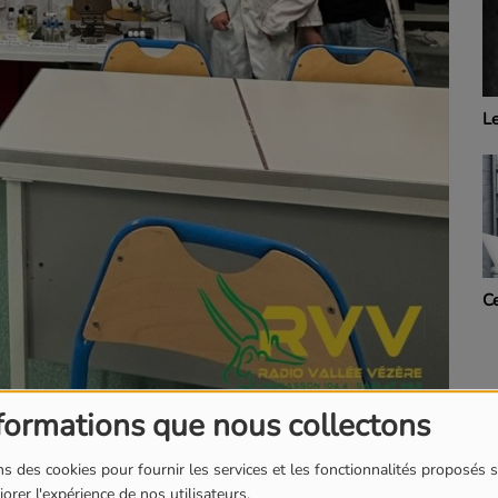
Les voix de l'ombre
R
Ces années Là
P
formations que nous collectons
s des cookies pour fournir les services et les fonctionnalités proposés s
orer l'expérience de nos utilisateurs.