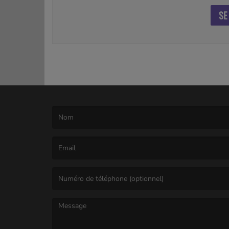
SE
(Le nom est obligatoire. )
(L’email est obligatoire. )