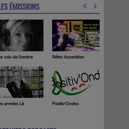
LES ÉMISSIONS
 voix de l'ombre
Rétro Accordéon
Chansoman
 années Là
Positiv'Ondes
HIP HOP Val