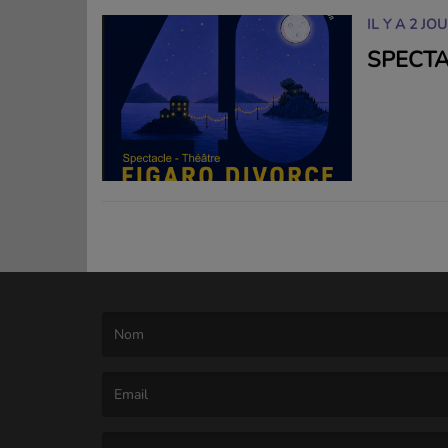
IL Y A 2 JO
SPECTA
(Le nom est obligatoire. )
(L’email est obligatoire. )